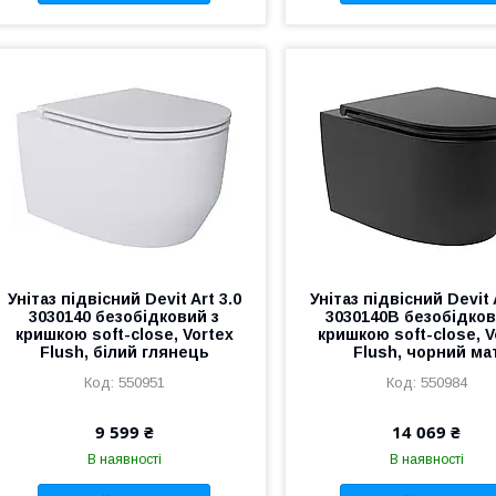
Унітаз підвісний Devit Art 3.0
Унітаз підвісний Devit 
3030140 безобідковий з
3030140B безобідков
кришкою soft-close, Vortex
кришкою soft-close, V
Flush, білий глянець
Flush, чорний ма
550951
550984
9 599 ₴
14 069 ₴
В наявності
В наявності