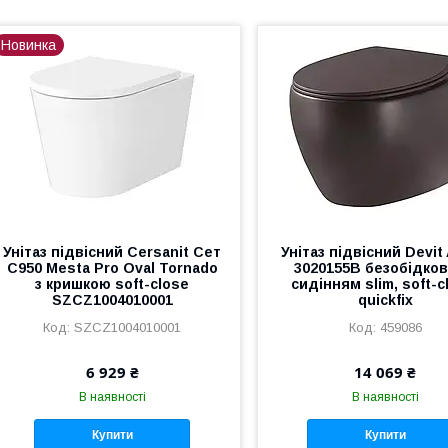
Новинка
Унітаз підвісний Cersanit Сет
Унітаз підвісний Devit
C950 Mesta Pro Oval Tornado
3020155B безобідков
з кришкою soft-close
сидінням slim, soft-c
SZCZ1004010001
quickfix
SZCZ1004010001
459086
6 929 ₴
14 069 ₴
В наявності
В наявності
Купити
Купити