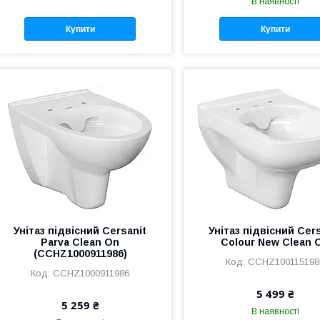
В наявності
Купити
Купити
Унітаз підвісний Cersanit
Унітаз підвісний Cer
Parva Clean On
Colour New Clean 
(CCHZ1000911986)
CCHZ100115198
CCHZ1000911986
5 499 ₴
5 259 ₴
В наявності