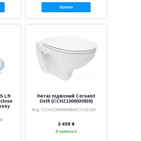
Купити
S Lft
Унітаз підвісний Cersanit
-close
Delfi (CCHZ1000030936)
ossy
CCHZ1000030850/CCHZ100003
06
3 459 ₴
В наявності