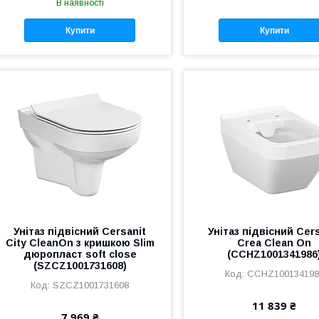
В наявності
Купити
Купити
Унітаз підвісний Cersanit
Унітаз підвісний Cer
City CleanOn з кришкою Slim
Crea Clean On
дюропласт soft close
(CCHZ1001341986
(SZCZ1001731608)
CCHZ100134198
SZCZ1001731608
11 839 ₴
7 969 ₴