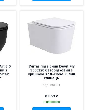
Art 3.0
Унітаз підвісний Devit Fly
ий з
3050120 безобідковий з
ortex
кришкою soft-close, білий
т
глянець
551011
8 059 ₴
В наявності