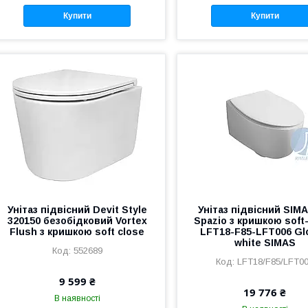
Купити
Купити
Унітаз підвісний Devit Style
Унітаз підвісний SIMA
320150 безобідковий Vortex
Spazio з кришкою soft
Flush з кришкою soft close
LFT18-F85-LFT006 Gl
white SIMAS
552689
LFT18/F85/LFT0
9 599 ₴
19 776 ₴
В наявності