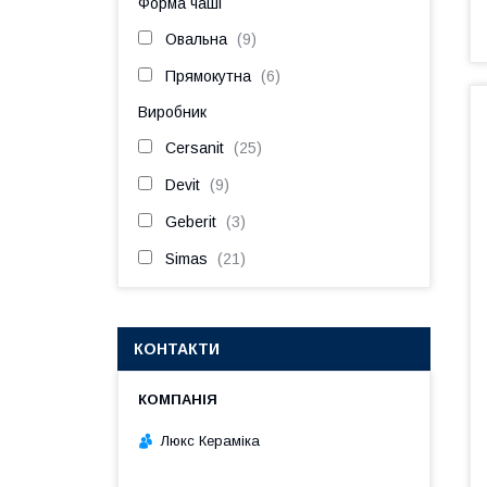
Форма чаші
Овальна
9
Прямокутна
6
Виробник
Cersanit
25
Devit
9
Geberit
3
Simas
21
КОНТАКТИ
Люкс Кераміка