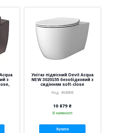
 Acqua
Унітаз підвісний Devit Acqua
ий з
NEW 3020155 безобідковий з
lose,
сидінням soft-close
464869
10 879 ₴
В наявності
Купити