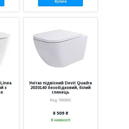
Купити
 Linea
Унітаз підвісний Devit Quadra
й з
2030140 безобідковий, білий
se
глянець
550931
8 509 ₴
В наявності