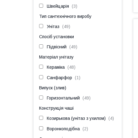
Швейцарія
3
Тип сантехнічного виробу
Унітаз
49
Спосіб установки
Підвісний
49
Матеріал унітазу
Кераміка
48
Санфарфор
1
Випуск (злив)
Горизонтальний
49
Конструкція чаші
Козирькова (унітаз з ухилом)
4
Воронкоподібна
2