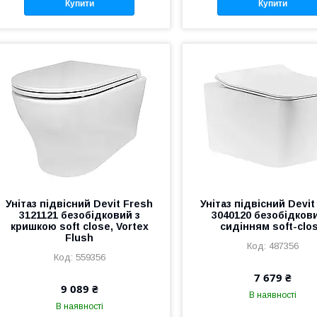
Купити
Купити
Унітаз підвісний Devit Fresh
Унітаз підвісний Devit
3121121 безобідковий з
3040120 безобідкови
кришкою soft close, Vortex
сидінням soft-clo
Flush
487356
559356
7 679 ₴
9 089 ₴
В наявності
В наявності