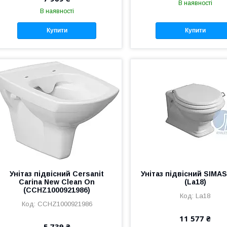
В наявності
В наявності
Купити
Купити
Унітаз підвісний Cersanit
Унітаз підвісний SIMAS
Carina New Clean On
(La18)
(CCHZ1000921986)
La18
CCHZ1000921986
11 577 ₴
5 739 ₴