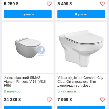
5 259
5 499
₴
₴
Купити
Купити
Унітаз підвісний SIMAS
Унітаз підвісний Cersanit City
Vignoni Rimless VI18 (VI18-
CleanOn з кришкою Slim
F85)
дюропласт soft close
(SZCZ1001731608)
В наявності
В наявності
24 339
7 969
₴
₴