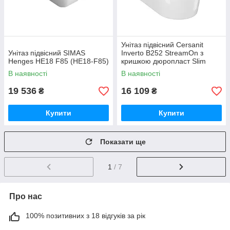
Унітаз підвісний Cersanit
Унітаз підвісний SIMAS
Inverto B252 StreamOn з
Henges HE18 F85 (HE18-F85)
кришкою дюропласт Slim
Wrap
В наявності
В наявності
19 536
16 109
₴
₴
Купити
Купити
Показати ще
1
/ 7
Про нас
100% позитивних з 18 відгуків за рік