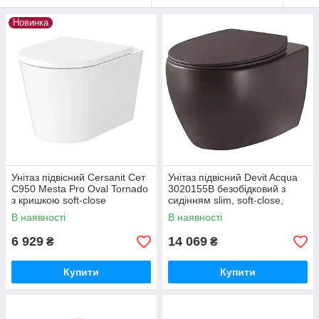
Новинка
Унітаз підвісний Cersanit Сет
Унітаз підвісний Devit Acqua
C950 Mesta Pro Oval Tornado
3020155B безобідковий з
з кришкою soft-close
сидінням slim, soft-close,
SZCZ1004010001
quickfix
В наявності
В наявності
6 929
14 069
₴
₴
Купити
Купити