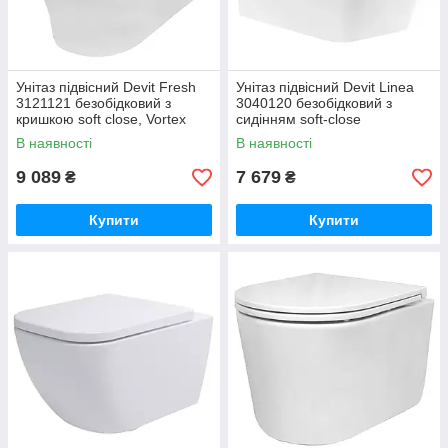
Унітаз підвісний Devit Fresh
Унітаз підвісний Devit Linea
3121121 безобідковий з
3040120 безобідковий з
кришкою soft close, Vortex
сидінням soft-close
Flush
В наявності
В наявності
9 089
7 679
₴
₴
Купити
Купити