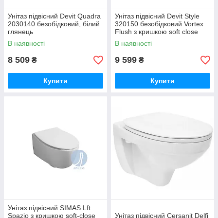
Унітаз підвісний Devit Quadra
Унітаз підвісний Devit Style
2030140 безобідковий, білий
320150 безобідковий Vortex
глянець
Flush з кришкою soft close
В наявності
В наявності
8 509
9 599
₴
₴
Купити
Купити
Унітаз підвісний SIMAS Lft
Spazio з кришкою soft-close
Унітаз підвісний Cersanit Delfi