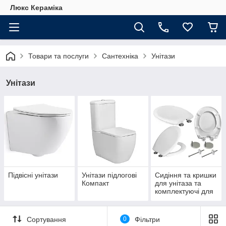
Люкс Кераміка
Товари та послуги
Сантехніка
Унітази
Унітази
Підвісні унітази
Унітази підлогові
Сидіння та кришки
Компакт
для унітаза та
комплектуючі для
унітазів
Сортування
0
Фільтри