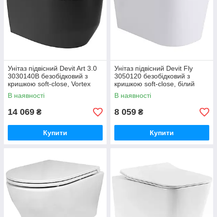
Унітаз підвісний Devit Art 3.0
Унітаз підвісний Devit Fly
3030140B безобідковий з
3050120 безобідковий з
кришкою soft-close, Vortex
кришкою soft-close, білий
Flush, чорний мат
глянець
В наявності
В наявності
14 069
8 059
₴
₴
Купити
Купити