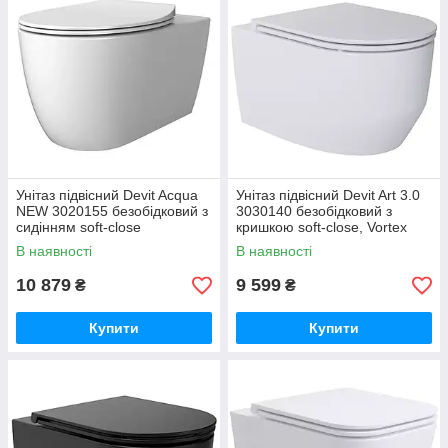
Унітаз підвісний Devit Acqua
Унітаз підвісний Devit Art 3.0
NEW 3020155 безобідковий з
3030140 безобідковий з
сидінням soft-close
кришкою soft-close, Vortex
Flush, білий глянець
В наявності
В наявності
10 879
9 599
₴
₴
Купити
Купити