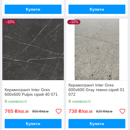
Купити
Купити
–10%
–10%
Керамограніт Inter Gres
Керамограніт Inter Gres
600x600 Gray темно-сірий 01
600x600 Pulpis сірий 40 071
072
В наявності
В наявності
765
738
₴/кв.м
₴/кв.м
850 ₴/кв.м
820 ₴/кв.м
Купити
Купити