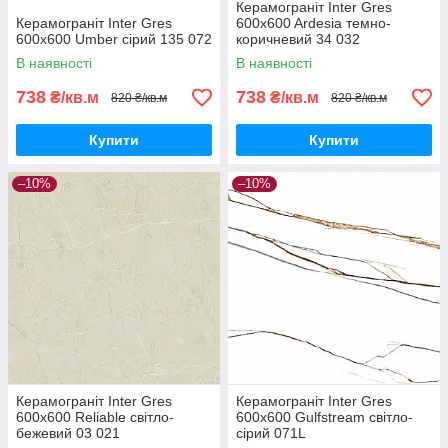
Керамограніт Inter Gres
Керамограніт Inter Gres
600x600 Ardesia темно-
600x600 Umber сірий 135 072
коричневий 34 032
В наявності
В наявності
738
738
₴/кв.м
₴/кв.м
820 ₴/кв.м
820 ₴/кв.м
Купити
Купити
–10%
–10%
Керамограніт Inter Gres
Керамограніт Inter Gres
600x600 Reliable світло-
600x600 Gulfstream світло-
бежевий 03 021
сірий 071L