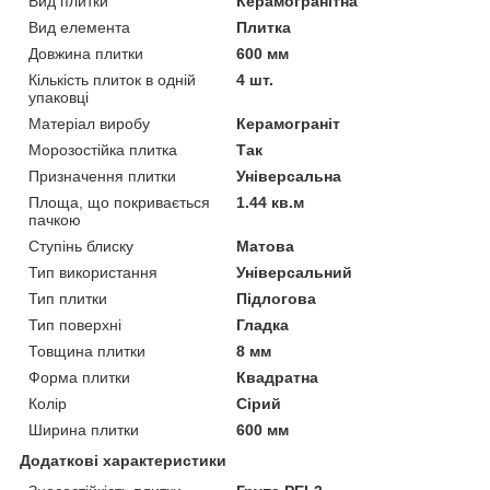
Вид плитки
Керамогранітна
Вид елемента
Плитка
Довжина плитки
600 мм
Кількість плиток в одній
4 шт.
упаковці
Матеріал виробу
Керамограніт
Морозостійка плитка
Так
Призначення плитки
Універсальна
Площа, що покривається
1.44 кв.м
пачкою
Ступінь блиску
Матова
Тип використання
Універсальний
Тип плитки
Підлогова
Тип поверхні
Гладка
Товщина плитки
8 мм
Форма плитки
Квадратна
Колір
Сірий
Ширина плитки
600 мм
Додаткові характеристики