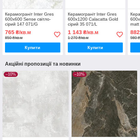
Керамограніт Inter Gres
Керамограніт Inter Gres
Кера
600x600 Sense світло-
600x1200 Calacatta Gold
600x
сірий 147 071/G
сірий 35 071/L
matt
765
1 143
882
₴/кв.м
₴/кв.м
850 ₴/кв.м
1 270 ₴/кв.м
980 ₴
Купити
Купити
Акційні пропозиції та новинки
–10%
–10%