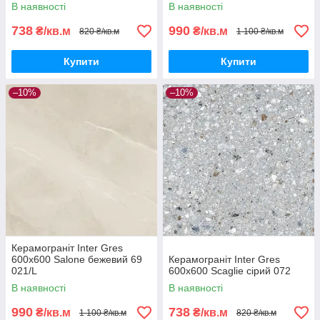
В наявності
В наявності
738
990
₴/кв.м
₴/кв.м
820 ₴/кв.м
1 100 ₴/кв.м
Купити
Купити
–10%
–10%
Керамограніт Inter Gres
600x600 Salone бежевий 69
Керамограніт Inter Gres
021/L
600x600 Scaglie сірий 072
В наявності
В наявності
990
738
₴/кв.м
₴/кв.м
1 100 ₴/кв.м
820 ₴/кв.м