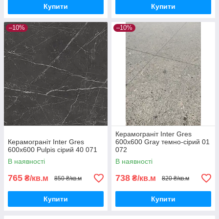
Купити
Купити
–10%
–10%
Керамограніт Inter Gres
Керамограніт Inter Gres
600x600 Gray темно-сірий 01
600x600 Pulpis сірий 40 071
072
В наявності
В наявності
765
738
₴/кв.м
₴/кв.м
850 ₴/кв.м
820 ₴/кв.м
Купити
Купити