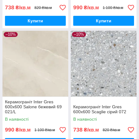
738
990
₴/кв.м
₴/кв.м
820 ₴/кв.м
1 100 ₴/кв.м
Купити
Купити
–10%
–10%
Керамограніт Inter Gres
600x600 Salone бежевий 69
Керамограніт Inter Gres
021/L
600x600 Scaglie сірий 072
В наявності
В наявності
990
738
₴/кв.м
₴/кв.м
1 100 ₴/кв.м
820 ₴/кв.м