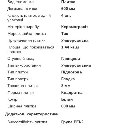
Вид елемента
Плитка
Довжина плитки
600 мм
Кількість плиток в одній
4 шт.
упаковці
Матеріал виробу
Керамограніт
Морозостійка плитка
Так
Призначення плитки
Універсальна
Площа, що покривається
1.44 кв.м
пачкою
Ступінь блиску
Глянцева
Тип використання
Універсальний
Тип плитки
Підлогова
Тип поверхні
Гладка
Товщина плитки
8 мм
Форма плитки
Квадратна
Колір
Білий
Ширина плитки
600 мм
Додаткові характеристики
Зносостійкість плитки
Група PEI-2