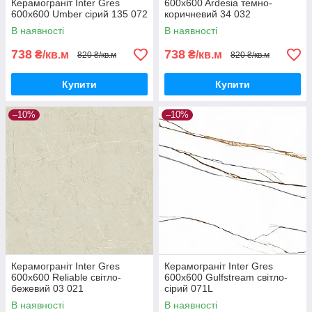
Керамограніт Inter Gres
600x600 Ardesia темно-
600x600 Umber сірий 135 072
коричневий 34 032
В наявності
В наявності
738
738
₴/кв.м
₴/кв.м
820 ₴/кв.м
820 ₴/кв.м
Купити
Купити
–10%
–10%
Керамограніт Inter Gres
Керамограніт Inter Gres
600x600 Reliable світло-
600x600 Gulfstream світло-
бежевий 03 021
сірий 071L
В наявності
В наявності