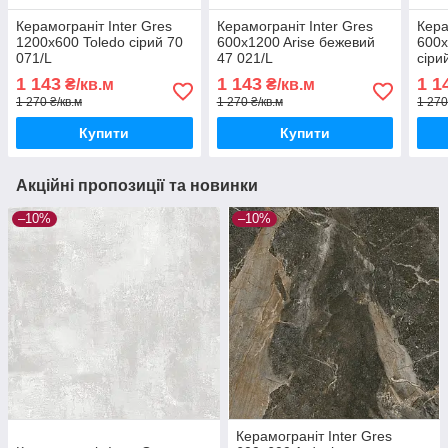
Керамограніт Inter Gres
Керамограніт Inter Gres
Кера
1200x600 Toledo сірий 70
600x1200 Arise бежевий
600x
071/L
47 021/L
сіри
1 143
1 143
1 1
₴/кв.м
₴/кв.м
1 270 ₴/кв.м
1 270 ₴/кв.м
1 270
Купити
Купити
Акційні пропозиції та новинки
–10%
–10%
Керамограніт Inter Gres