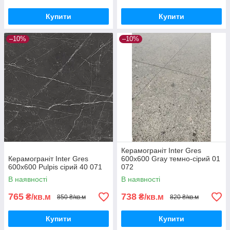
Купити
Купити
–10%
–10%
Керамограніт Inter Gres
Керамограніт Inter Gres
600x600 Gray темно-сірий 01
600x600 Pulpis сірий 40 071
072
В наявності
В наявності
765
738
₴/кв.м
₴/кв.м
850 ₴/кв.м
820 ₴/кв.м
Купити
Купити