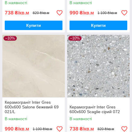
В наявності
В наявності
738
990
₴/кв.м
₴/кв.м
820 ₴/кв.м
1 100 ₴/кв.м
Купити
Купити
–10%
–10%
Керамограніт Inter Gres
600x600 Salone бежевий 69
Керамограніт Inter Gres
021/L
600x600 Scaglie сірий 072
В наявності
В наявності
990
738
₴/кв.м
₴/кв.м
1 100 ₴/кв.м
820 ₴/кв.м