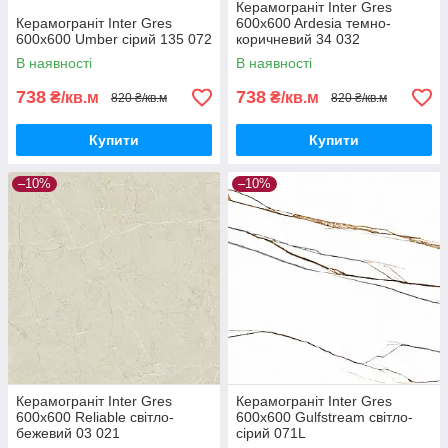
Керамограніт Inter Gres
Керамограніт Inter Gres
600x600 Ardesia темно-
600x600 Umber сірий 135 072
коричневий 34 032
В наявності
В наявності
738
738
₴/кв.м
₴/кв.м
820 ₴/кв.м
820 ₴/кв.м
Купити
Купити
–10%
–10%
Керамограніт Inter Gres
Керамограніт Inter Gres
600x600 Reliable світло-
600x600 Gulfstream світло-
бежевий 03 021
сірий 071L