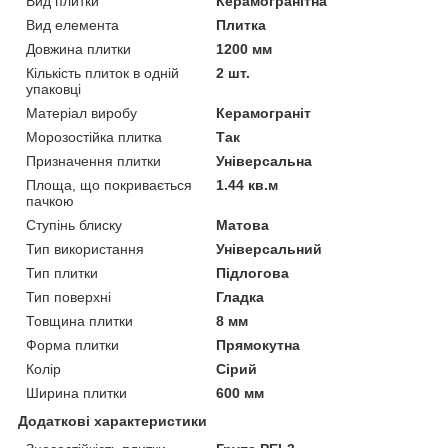
Вид плитки
Керамогранітна
Вид елемента
Плитка
Довжина плитки
1200 мм
Кількість плиток в одній
2 шт.
упаковці
Матеріал виробу
Керамограніт
Морозостійка плитка
Так
Призначення плитки
Універсальна
Площа, що покривається
1.44 кв.м
пачкою
Ступінь блиску
Матова
Тип використання
Універсальний
Тип плитки
Підлогова
Тип поверхні
Гладка
Товщина плитки
8 мм
Форма плитки
Прямокутна
Колір
Сірий
Ширина плитки
600 мм
Додаткові характеристики