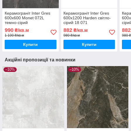
Керамограніт Inter Gres
Керамограніт Inter Gres
Кера
600x600 Monet 072L
600x1200 Harden світло-
600x
темно-сірий
сірий 18 071
сіри
990
882
882
₴/кв.м
₴/кв.м
1 100 ₴/кв.м
980 ₴/кв.м
980 ₴
Купити
Купити
Акційні пропозиції та новинки
–10%
–10%