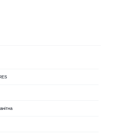
RES
анітна