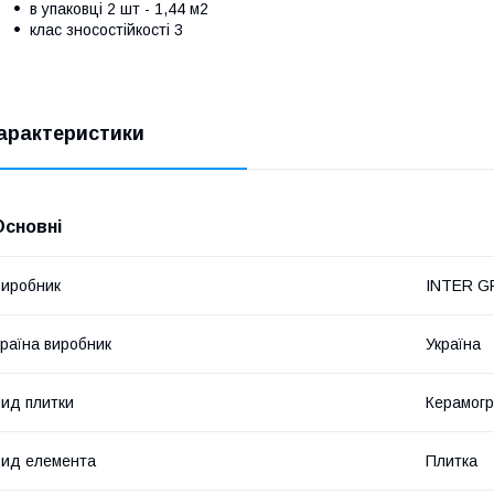
в упаковці 2 шт - 1,44 м2
клас зносостійкості 3
арактеристики
Основні
иробник
INTER G
раїна виробник
Україна
ид плитки
Керамогр
ид елемента
Плитка