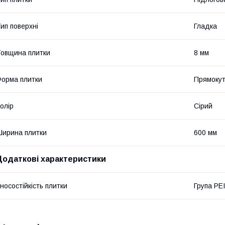
ип поверхні
Гладка
овщина плитки
8 мм
орма плитки
Прямоку
олір
Сірий
ирина плитки
600 мм
Додаткові характеристики
носостійкість плитки
Група PEI