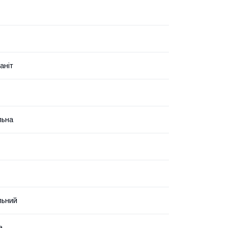
аніт
льна
льний
а