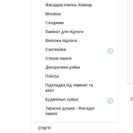
Фасадна плитка. Клінкер
Мозаїка
Сходинки
Ламінат для підлоги
Вінілова підлога
Сантехніка
Стінові панелі
Декоративні рейки
Плінтус
Підкладка під ламінат та
вініл
П
Будівельні суміші
Терасна дошка - Фасадні
панелі
Статті