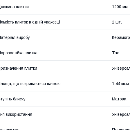
овжина плитки
1200 мм
ількість плиток в одній упаковці
2 шт.
атеріал виробу
Керамогр
орозостійка плитка
Так
ризначення плитки
Універса
лоща, що покривається пачкою
1.44 кв.м
тупінь блиску
Матова
ип використання
Універса
ип плитки
Підлогов