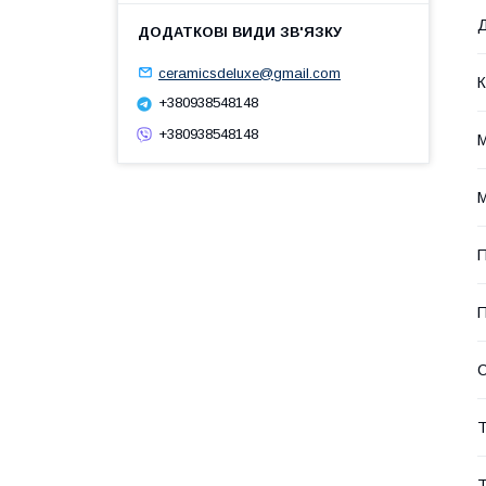
Д
ceramicsdeluxe@gmail.com
К
+380938548148
+380938548148
М
М
П
П
С
Т
Т