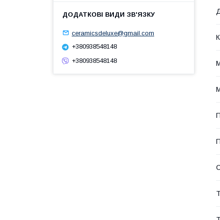
Д
ceramicsdeluxe@gmail.com
К
+380938548148
+380938548148
М
М
П
П
С
Т
Т