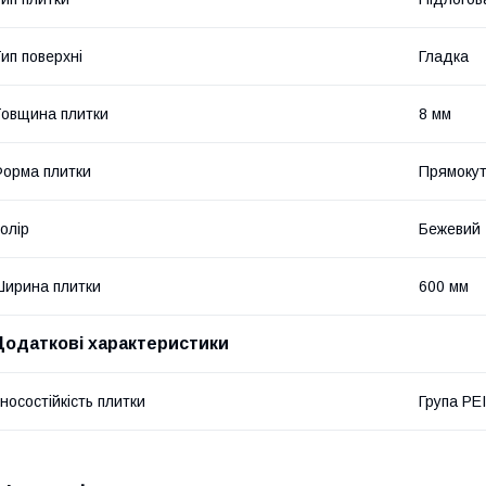
ип поверхні
Гладка
овщина плитки
8 мм
орма плитки
Прямоку
олір
Бежевий
ирина плитки
600 мм
Додаткові характеристики
носостійкість плитки
Група PEI