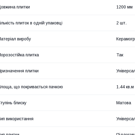
овжина плитки
1200 мм
ількість плиток в одній упаковці
2 шт.
атеріал виробу
Керамогр
орозостійка плитка
Так
ризначення плитки
Універса
лоща, що покривається пачкою
1.44 кв.м
тупінь блиску
Матова
ип використання
Універса
ип плитки
Підлогов