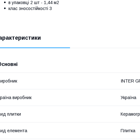
в упаковці 2 шт - 1,44 м2
клас зносостійкості 3
арактеристики
Основні
иробник
INTER G
раїна виробник
Україна
ид плитки
Керамогр
ид елемента
Плитка