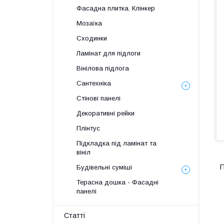
Фасадна плитка. Клінкер
Мозаїка
Сходинки
Ламінат для підлоги
Вінілова підлога
Сантехніка
Стінові панелі
Декоративні рейки
Плінтус
Підкладка під ламінат та
вініл
П
Будівельні суміші
Терасна дошка - Фасадні
панелі
Статті