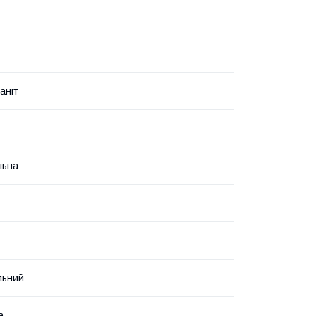
аніт
льна
льний
а