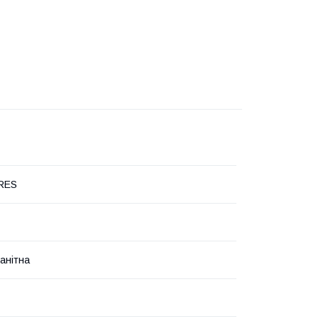
RES
анітна