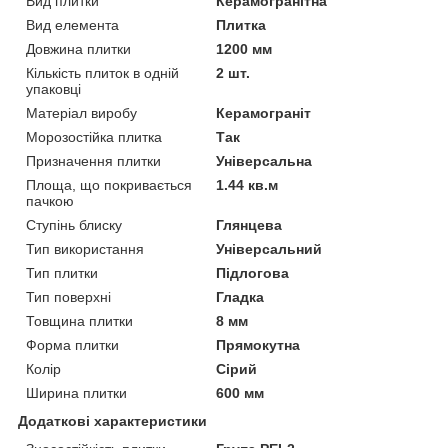
Вид плитки
Керамогранітна
Вид елемента
Плитка
Довжина плитки
1200 мм
Кількість плиток в одній
2 шт.
упаковці
Матеріал виробу
Керамограніт
Морозостійка плитка
Так
Призначення плитки
Універсальна
Площа, що покривається
1.44 кв.м
пачкою
Ступінь блиску
Глянцева
Тип використання
Універсальний
Тип плитки
Підлогова
Тип поверхні
Гладка
Товщина плитки
8 мм
Форма плитки
Прямокутна
Колір
Сірий
Ширина плитки
600 мм
Додаткові характеристики