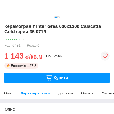
Керамограніт Inter Gres 600x1200 Calacatta
Gold сірий 35 071/L
В наявності
Код: 6491
Роздріб
1 143
₴/кв.м
1 270 ₴/кв.м
Економія
127 ₴
Купити
Опис
Характеристики
Доставка
Оплата
Умови 
Опис