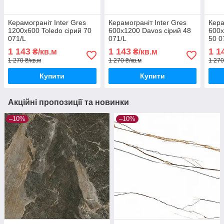
Керамограніт Inter Gres
Керамограніт Inter Gres
Кера
1200x600 Toledo сірий 70
600x1200 Davos сірий 48
600x
071/L
071/L
50 0
1 143
1 143
1 1
₴/кв.м
₴/кв.м
1 270 ₴/кв.м
1 270 ₴/кв.м
1 270
Купити
Купити
Акційні пропозиції та новинки
–10%
–10%