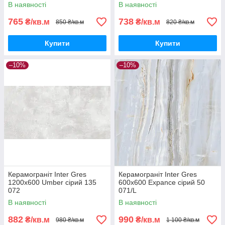
В наявності
В наявності
765
738
₴/кв.м
₴/кв.м
850 ₴/кв.м
820 ₴/кв.м
Купити
Купити
–10%
–10%
Керамограніт Inter Gres
Керамограніт Inter Gres
1200x600 Umber сірий 135
600x600 Expance сірий 50
072
071/L
В наявності
В наявності
882
990
₴/кв.м
₴/кв.м
980 ₴/кв.м
1 100 ₴/кв.м