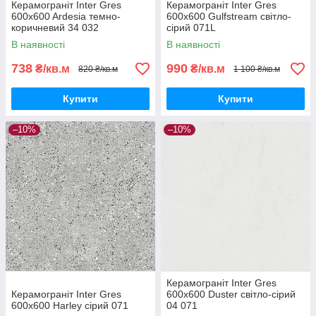
Керамограніт Inter Gres
Керамограніт Inter Gres
600x600 Ardesia темно-
600x600 Gulfstream світло-
коричневий 34 032
сірий 071L
В наявності
В наявності
738
990
₴/кв.м
₴/кв.м
820 ₴/кв.м
1 100 ₴/кв.м
Купити
Купити
–10%
–10%
Керамограніт Inter Gres
Керамограніт Inter Gres
600x600 Duster світло-сірий
600x600 Harley сірий 071
04 071