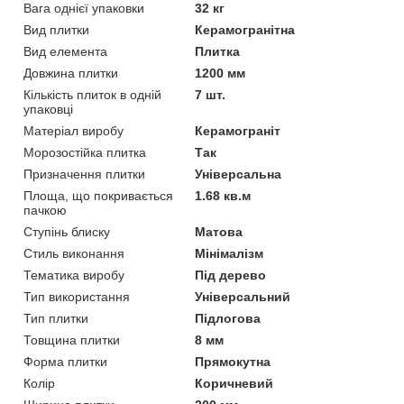
Вага однієї упаковки
32 кг
Вид плитки
Керамогранітна
Вид елемента
Плитка
Довжина плитки
1200 мм
Кількість плиток в одній
7 шт.
упаковці
Матеріал виробу
Керамограніт
Морозостійка плитка
Так
Призначення плитки
Універсальна
Площа, що покривається
1.68 кв.м
пачкою
Ступінь блиску
Матова
Стиль виконання
Мінімалізм
Тематика виробу
Під дерево
Тип використання
Універсальний
Тип плитки
Підлогова
Товщина плитки
8 мм
Форма плитки
Прямокутна
Колір
Коричневий