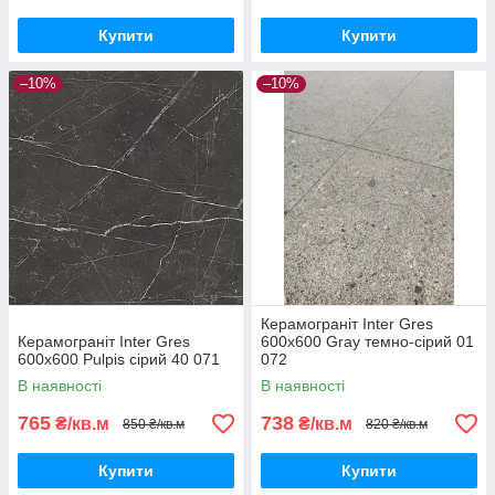
Купити
Купити
–10%
–10%
Керамограніт Inter Gres
Керамограніт Inter Gres
600x600 Gray темно-сірий 01
600x600 Pulpis сірий 40 071
072
В наявності
В наявності
765
738
₴/кв.м
₴/кв.м
850 ₴/кв.м
820 ₴/кв.м
Купити
Купити