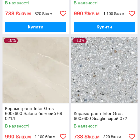
В наявності
В наявності
738
990
₴/кв.м
₴/кв.м
820 ₴/кв.м
1 100 ₴/кв.м
Купити
Купити
–10%
–10%
Керамограніт Inter Gres
600x600 Salone бежевий 69
Керамограніт Inter Gres
021/L
600x600 Scaglie сірий 072
В наявності
В наявності
990
738
₴/кв.м
₴/кв.м
1 100 ₴/кв.м
820 ₴/кв.м