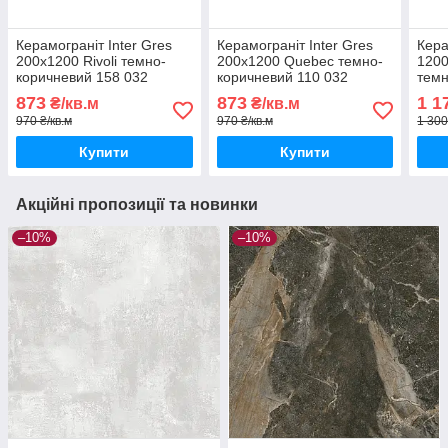
Керамограніт Inter Gres
Керамограніт Inter Gres
Кера
200х1200 Rivoli темно-
200х1200 Quebec темно-
1200
коричневий 158 032
коричневий 110 032
темн
873
873
1 1
₴/кв.м
₴/кв.м
970 ₴/кв.м
970 ₴/кв.м
1 300
Купити
Купити
Акційні пропозиції та новинки
–10%
–10%