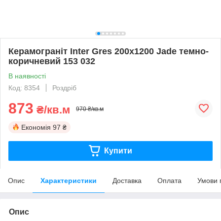
Керамограніт Inter Gres 200х1200 Jade темно-
коричневий 153 032
В наявності
Код: 8354
Роздріб
873
₴/кв.м
970 ₴/кв.м
Економія
97 ₴
Купити
Опис
Характеристики
Доставка
Оплата
Умови 
Опис