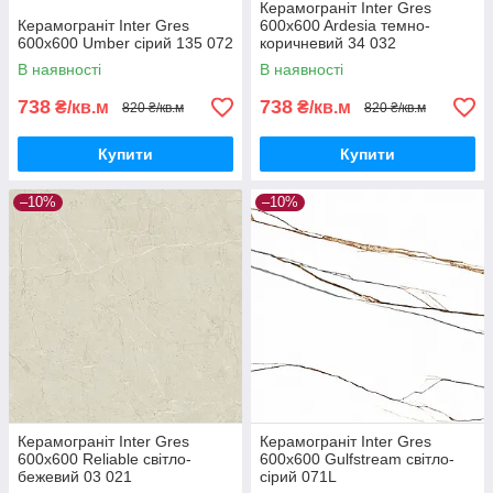
Керамограніт Inter Gres
Керамограніт Inter Gres
600x600 Ardesia темно-
600x600 Umber сірий 135 072
коричневий 34 032
В наявності
В наявності
738
738
₴/кв.м
₴/кв.м
820 ₴/кв.м
820 ₴/кв.м
Купити
Купити
–10%
–10%
Керамограніт Inter Gres
Керамограніт Inter Gres
600x600 Reliable світло-
600x600 Gulfstream світло-
бежевий 03 021
сірий 071L