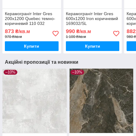
Керамограніт Inter Gres
Керамограніт Inter Gres
Кера
200х1200 Quebec темно-
600x1200 Iron коричневий
600x
коричневий 110 032
169032/SL
кори
873
990
882
₴/кв.м
₴/кв.м
970 ₴/кв.м
1 100 ₴/кв.м
980 ₴
Купити
Купити
Акційні пропозиції та новинки
–10%
–10%