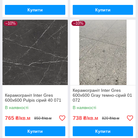
Купити
Купити
–10%
–10%
Керамограніт Inter Gres
Керамограніт Inter Gres
600x600 Gray темно-сірий 01
600x600 Pulpis сірий 40 071
072
В наявності
В наявності
765
738
₴/кв.м
₴/кв.м
850 ₴/кв.м
820 ₴/кв.м
Купити
Купити