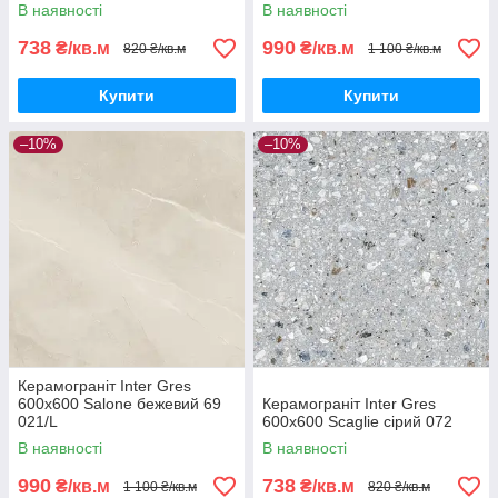
В наявності
В наявності
738
990
₴/кв.м
₴/кв.м
820 ₴/кв.м
1 100 ₴/кв.м
Купити
Купити
–10%
–10%
Керамограніт Inter Gres
600x600 Salone бежевий 69
Керамограніт Inter Gres
021/L
600x600 Scaglie сірий 072
В наявності
В наявності
990
738
₴/кв.м
₴/кв.м
1 100 ₴/кв.м
820 ₴/кв.м