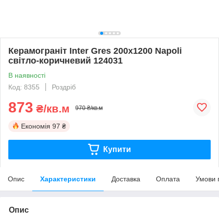
Керамограніт Inter Gres 200х1200 Napoli
світло-коричневий 124031
В наявності
Код: 8355
Роздріб
873
₴/кв.м
970 ₴/кв.м
Економія
97 ₴
Купити
Опис
Характеристики
Доставка
Оплата
Умови 
Опис