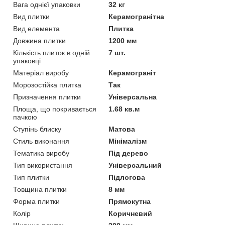
Вага однієї упаковки
32 кг
Вид плитки
Керамогранітна
Вид елемента
Плитка
Довжина плитки
1200 мм
Кількість плиток в одній
7 шт.
упаковці
Матеріал виробу
Керамограніт
Морозостійка плитка
Так
Призначення плитки
Універсальна
Площа, що покривається
1.68 кв.м
пачкою
Ступінь блиску
Матова
Стиль виконання
Мінімалізм
Тематика виробу
Під дерево
Тип використання
Універсальний
Тип плитки
Підлогова
Товщина плитки
8 мм
Форма плитки
Прямокутна
Колір
Коричневий