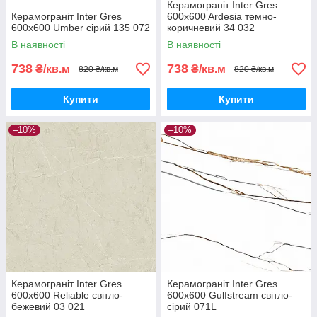
Керамограніт Inter Gres
Керамограніт Inter Gres
600x600 Ardesia темно-
600x600 Umber сірий 135 072
коричневий 34 032
В наявності
В наявності
738
738
₴/кв.м
₴/кв.м
820 ₴/кв.м
820 ₴/кв.м
Купити
Купити
–10%
–10%
Керамограніт Inter Gres
Керамограніт Inter Gres
600x600 Reliable світло-
600x600 Gulfstream світло-
бежевий 03 021
сірий 071L