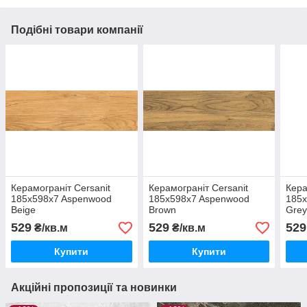
Подібні товари компанії
Керамограніт Cersanit
Керамограніт Cersanit
Кера
185x598x7 Aspenwood
185x598x7 Aspenwood
185
Beige
Brown
Gre
529
529
529
₴/кв.м
₴/кв.м
Купити
Купити
Акційні пропозиції та новинки