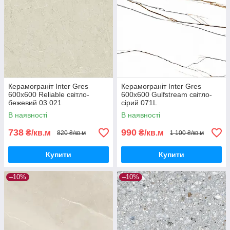
Керамограніт Inter Gres
Керамограніт Inter Gres
600x600 Reliable світло-
600x600 Gulfstream світло-
бежевий 03 021
сірий 071L
В наявності
В наявності
738
990
₴/кв.м
₴/кв.м
820 ₴/кв.м
1 100 ₴/кв.м
Купити
Купити
–10%
–10%