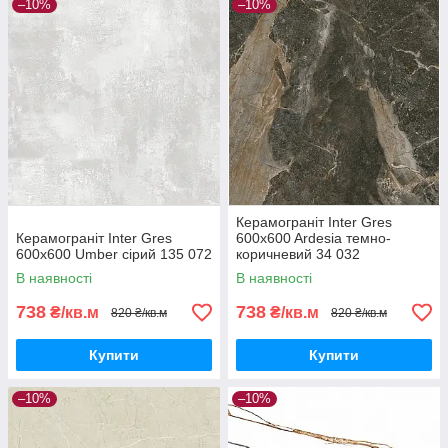
–10%
–10%
Керамограніт Inter Gres
Керамограніт Inter Gres
600x600 Ardesia темно-
600x600 Umber сірий 135 072
коричневий 34 032
В наявності
В наявності
738
738
₴/кв.м
₴/кв.м
820 ₴/кв.м
820 ₴/кв.м
Купити
Купити
–10%
–10%