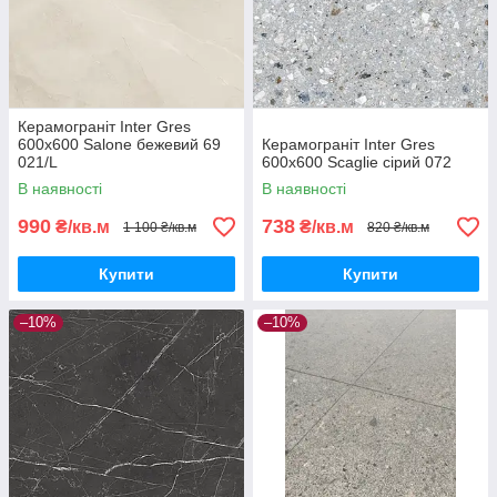
Керамограніт Inter Gres
600x600 Salone бежевий 69
Керамограніт Inter Gres
021/L
600x600 Scaglie сірий 072
В наявності
В наявності
990
738
₴/кв.м
₴/кв.м
1 100 ₴/кв.м
820 ₴/кв.м
Купити
Купити
–10%
–10%