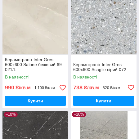
Керамограніт Inter Gres
600x600 Salone бежевий 69
Керамограніт Inter Gres
021/L
600x600 Scaglie сірий 072
В наявності
В наявності
990
738
₴/кв.м
₴/кв.м
1 100 ₴/кв.м
820 ₴/кв.м
Купити
Купити
–10%
–10%