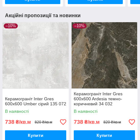
Акційні пропозиції та новинки
–10%
–10%
Керамограніт Inter Gres
Керамограніт Inter Gres
600x600 Ardesia темно-
600x600 Umber сірий 135 072
коричневий 34 032
В наявності
В наявності
738
738
₴/кв.м
₴/кв.м
820 ₴/кв.м
820 ₴/кв.м
Купити
Купити