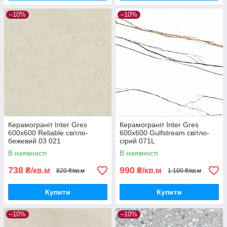
–10%
–10%
Керамограніт Inter Gres
Керамограніт Inter Gres
600x600 Reliable світло-
600x600 Gulfstream світло-
бежевий 03 021
сірий 071L
В наявності
В наявності
738
990
₴/кв.м
₴/кв.м
820 ₴/кв.м
1 100 ₴/кв.м
Купити
Купити
–10%
–10%