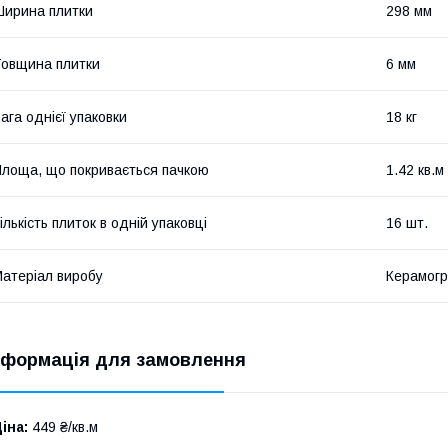
ирина плитки
298 мм
овщина плитки
6 мм
ага однієї упаковки
18 кг
лоща, що покривається пачкою
1.42 кв.м
ількість плиток в одній упаковці
16 шт.
атеріал виробу
Керамогр
нформація для замовлення
іна:
449 ₴/кв.м