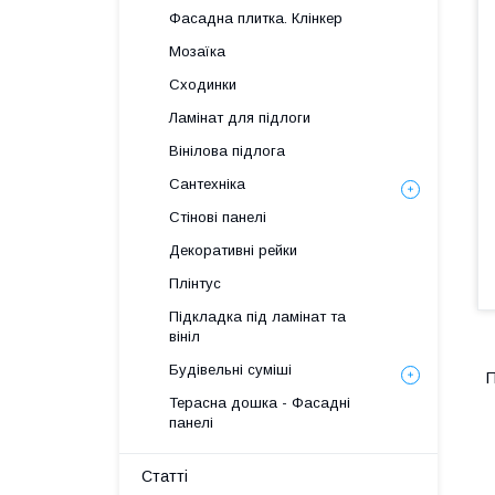
Фасадна плитка. Клінкер
Мозаїка
Сходинки
Ламінат для підлоги
Вінілова підлога
Сантехніка
Стінові панелі
Декоративні рейки
Плінтус
Підкладка під ламінат та
вініл
Будівельні суміші
П
Терасна дошка - Фасадні
панелі
Статті