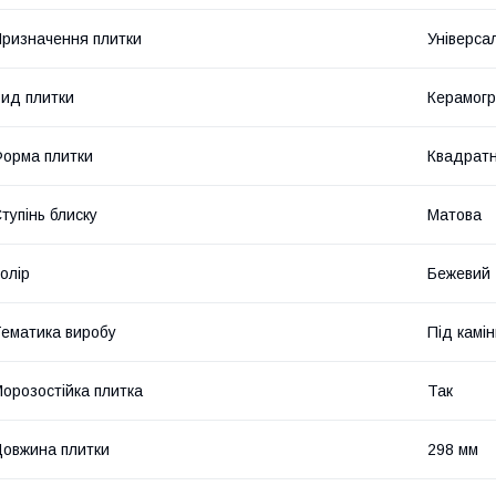
ризначення плитки
Універса
ид плитки
Керамогр
орма плитки
Квадрат
тупінь блиску
Матова
олір
Бежевий
ематика виробу
Під камін
орозостійка плитка
Так
овжина плитки
298 мм