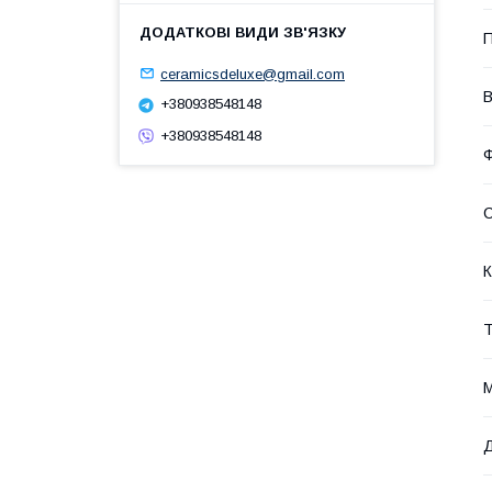
П
ceramicsdeluxe@gmail.com
В
+380938548148
+380938548148
Ф
С
К
Т
М
Д