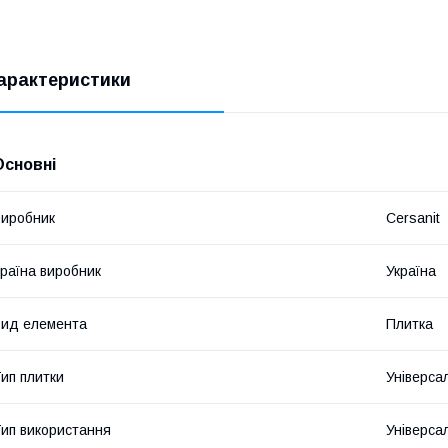
арактеристики
Основні
иробник
Cersanit
раїна виробник
Україна
ид елемента
Плитка
ип плитки
Універса
ип використання
Універса