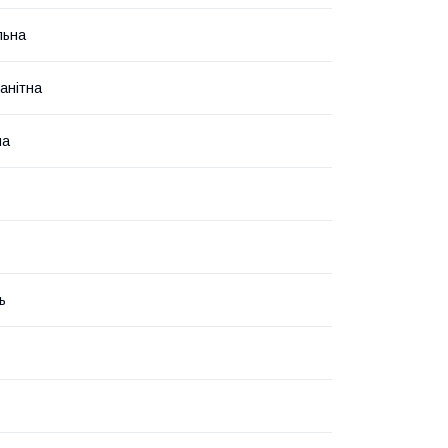
льна
анітна
на
ь