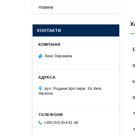
Новини
Х
КОНТАКТИ
Люкс Кераміка
В
К
вул. Родини Крістерів, 16, Київ,
Україна
В
Т
+380 (93) 854-81-48
Т