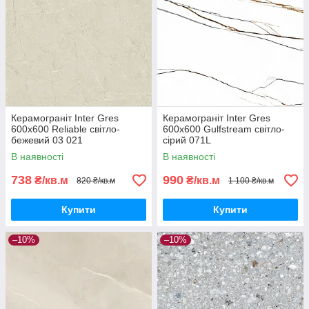
Керамограніт Inter Gres
Керамограніт Inter Gres
600x600 Reliable світло-
600x600 Gulfstream світло-
бежевий 03 021
сірий 071L
В наявності
В наявності
738
990
₴/кв.м
₴/кв.м
820 ₴/кв.м
1 100 ₴/кв.м
Купити
Купити
–10%
–10%