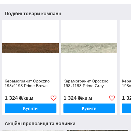
Подібні товари компанії
Керамогранит Opoczno
Керамогранит Opoczno
Кер
198x1198 Prime Brown
198x1198 Prime Grey
198x
1 324
1 324
1 3
₴/кв.м
₴/кв.м
Купити
Купити
Акційні пропозиції та новинки