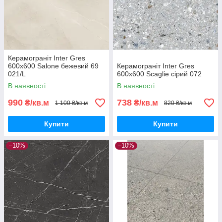
Керамограніт Inter Gres
600x600 Salone бежевий 69
Керамограніт Inter Gres
021/L
600x600 Scaglie сірий 072
В наявності
В наявності
990
738
₴/кв.м
₴/кв.м
1 100 ₴/кв.м
820 ₴/кв.м
Купити
Купити
–10%
–10%