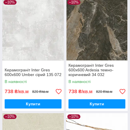
–10%
–10%
Керамограніт Inter Gres
Керамограніт Inter Gres
600x600 Ardesia темно-
600x600 Umber сірий 135 072
коричневий 34 032
В наявності
В наявності
738
738
₴/кв.м
₴/кв.м
820 ₴/кв.м
820 ₴/кв.м
Купити
Купити
–10%
–10%