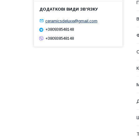
П
В
ceramicsdeluxe@gmail.com
+380938548148
Ф
+380938548148
С
К
М
Д
Ш
Т