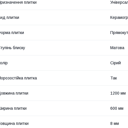
ризначення плитки
Універса
ид плитки
Керамогр
орма плитки
Прямоку
тупінь блиску
Матова
олір
Сірий
орозостійка плитка
Так
овжина плитки
1200 мм
ирина плитки
600 мм
овщина плитки
8 мм