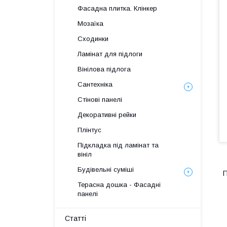
Фасадна плитка. Клінкер
Мозаїка
Сходинки
Ламінат для підлоги
Вінілова підлога
Сантехніка
Стінові панелі
Декоративні рейки
Плінтус
Підкладка під ламінат та
вініл
Будівельні суміші
П
Терасна дошка - Фасадні
панелі
Статті