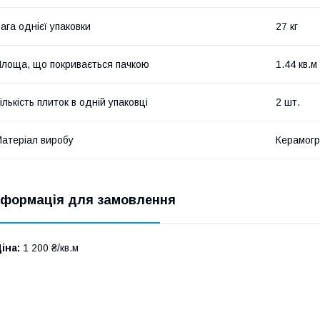
ага однієї упаковки
27 кг
лоща, що покривається пачкою
1.44 кв.м
ількість плиток в одній упаковці
2 шт.
атеріал виробу
Керамогр
нформація для замовлення
іна:
1 200 ₴/кв.м