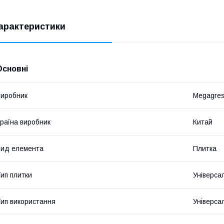
арактеристики
Основні
иробник
Megagre
раїна виробник
Китай
ид елемента
Плитка
ип плитки
Універса
ип використання
Універса