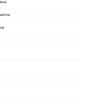
льна
анітна
тна